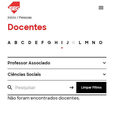
Início
/
Pessoas
Docentes
A
B
C
D
E
F
G
H
I
J
K
L
M
N
O
P
Professor Associado
Ciências Sociais
Limpar Filtros
Não foram encontrados docentes.