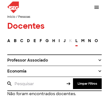
Início
/
Pessoas
Docentes
A
B
C
D
E
F
G
H
I
J
K
L
M
N
O
P
Professor Associado
Economia
Limpar Filtros
Não foram encontrados docentes.