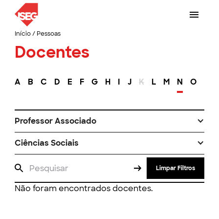
Início
/
Pessoas
Docentes
A
B
C
D
E
F
G
H
I
J
K
L
M
N
O
P
Professor Associado
Ciências Sociais
Limpar Filtros
Não foram encontrados docentes.