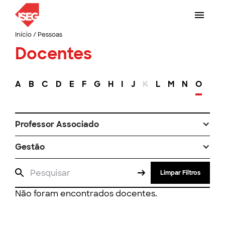
Início
/
Pessoas
Docentes
A
B
C
D
E
F
G
H
I
J
K
L
M
N
O
P
Professor Associado
Gestão
Limpar Filtros
Não foram encontrados docentes.