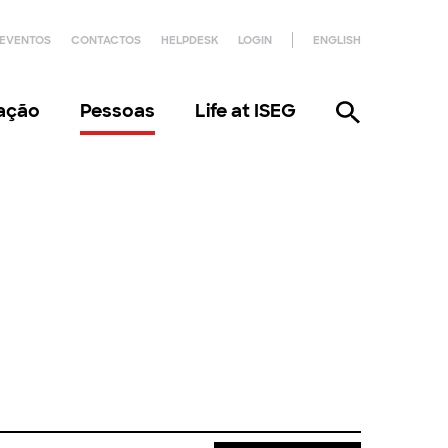
EVENTOS
CONTACTOS
HELPDESK
LOGIN
ENGLISH
gação
Pessoas
Life at ISEG