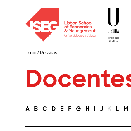
Início
/
Pessoas
Docente
A
B
C
D
E
F
G
H
I
J
K
L
M