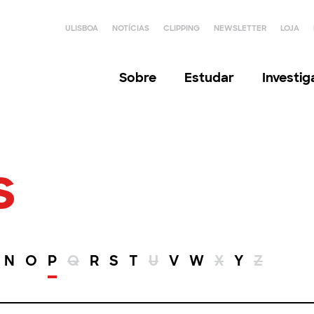
ULISBOA
NOTÍCIAS
CLIPPING
NEWSLETTER
LOJA
Sobre
Estudar
Investi
s
N
O
P
Q
R
S
T
U
V
W
X
Y
Z