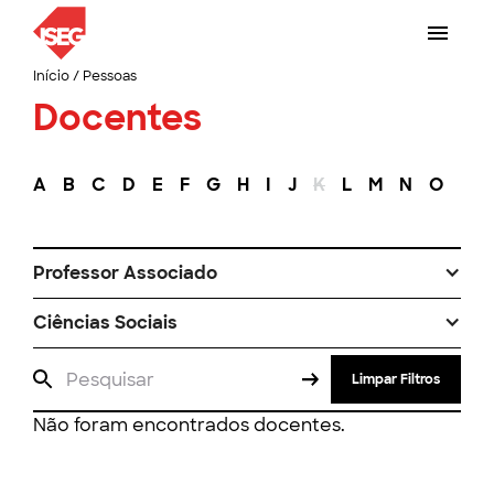
Início
/
Pessoas
Docentes
A
B
C
D
E
F
G
H
I
J
K
L
M
N
O
P
Professor Associado
Ciências Sociais
Limpar Filtros
Não foram encontrados docentes.