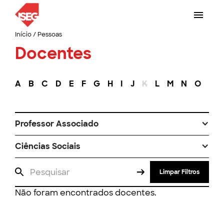
Início
/
Pessoas
Docentes
A
B
C
D
E
F
G
H
I
J
K
L
M
N
O
P
Professor Associado
Ciências Sociais
Limpar Filtros
Não foram encontrados docentes.