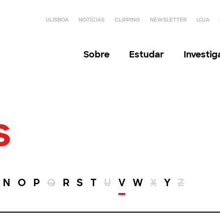
ULISBOA
NOTÍCIAS
CLIPPING
NEWSLETTER
LOJA
Sobre
Estudar
Investi
s
N
O
P
Q
R
S
T
U
V
W
X
Y
Z