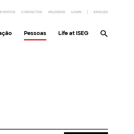
EVENTOS
CONTACTOS
HELPDESK
LOGIN
ENGLISH
gação
Pessoas
Life at ISEG