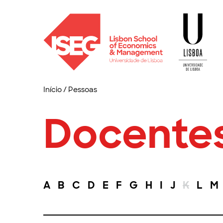
Início
/
Pessoas
Docente
A
B
C
D
E
F
G
H
I
J
K
L
M