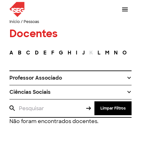
Início
/
Pessoas
Docentes
A
B
C
D
E
F
G
H
I
J
K
L
M
N
O
P
Professor Associado
Ciências Sociais
Limpar Filtros
Não foram encontrados docentes.