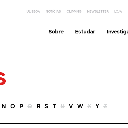
ULISBOA
NOTÍCIAS
CLIPPING
NEWSLETTER
LOJA
Sobre
Estudar
Investi
s
N
O
P
Q
R
S
T
U
V
W
X
Y
Z