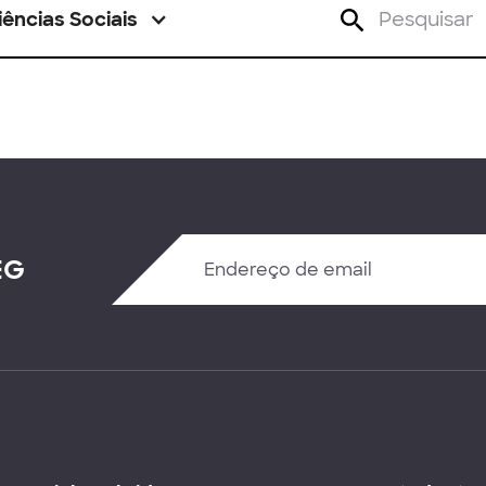
iências Sociais
EG