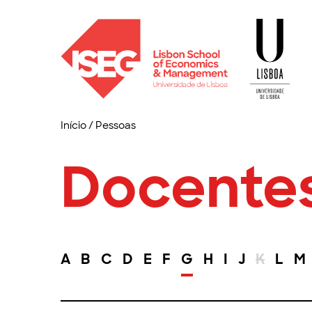
Início
/
Pessoas
Docente
A
B
C
D
E
F
G
H
I
J
K
L
M