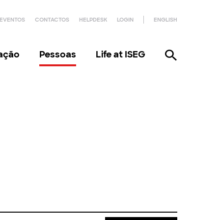
EVENTOS
CONTACTOS
HELPDESK
LOGIN
ENGLISH
gação
Pessoas
Life at ISEG