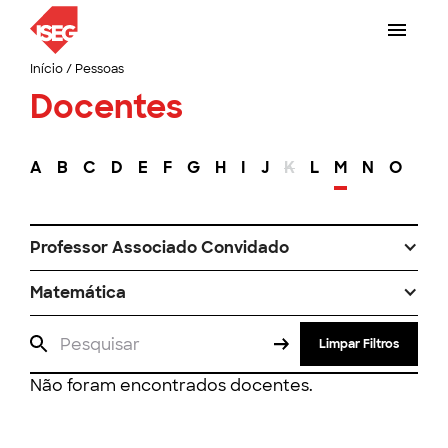
Início
/
Pessoas
Docentes
A
B
C
D
E
F
G
H
I
J
K
L
M
N
O
P
Professor Associado Convidado
Matemática
Limpar Filtros
Não foram encontrados docentes.