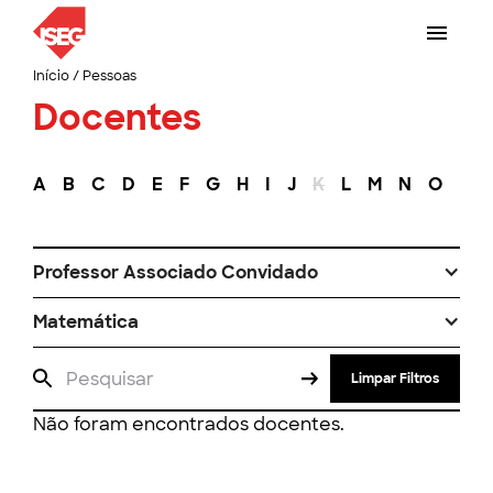
Início
/
Pessoas
Docentes
A
B
C
D
E
F
G
H
I
J
K
L
M
N
O
P
Professor Associado Convidado
Matemática
Limpar Filtros
Não foram encontrados docentes.