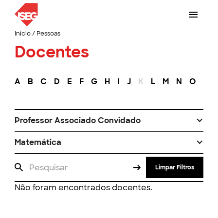
Início
/
Pessoas
Docentes
A
B
C
D
E
F
G
H
I
J
K
L
M
N
O
P
Professor Associado Convidado
Matemática
Limpar Filtros
Não foram encontrados docentes.