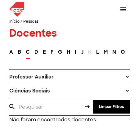
Início
/
Pessoas
Docentes
A
B
C
D
E
F
G
H
I
J
K
L
M
N
O
P
Professor Auxiliar
Ciências Sociais
Limpar Filtros
Não foram encontrados docentes.