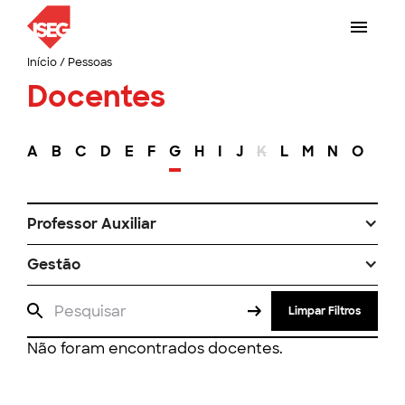
Início
/
Pessoas
Docentes
A
B
C
D
E
F
G
H
I
J
K
L
M
N
O
P
Professor Auxiliar
Gestão
Limpar Filtros
Não foram encontrados docentes.