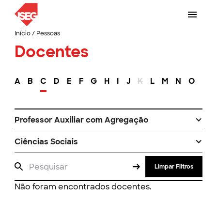
Início
/
Pessoas
Docentes
A
B
C
D
E
F
G
H
I
J
K
L
M
N
O
P
Professor Auxiliar com Agregação
Ciências Sociais
Limpar Filtros
Não foram encontrados docentes.