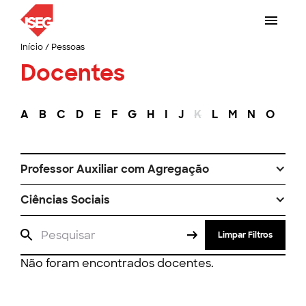
Início
/
Pessoas
Docentes
A
B
C
D
E
F
G
H
I
J
K
L
M
N
O
P
Professor Auxiliar com Agregação
Ciências Sociais
Limpar Filtros
Não foram encontrados docentes.