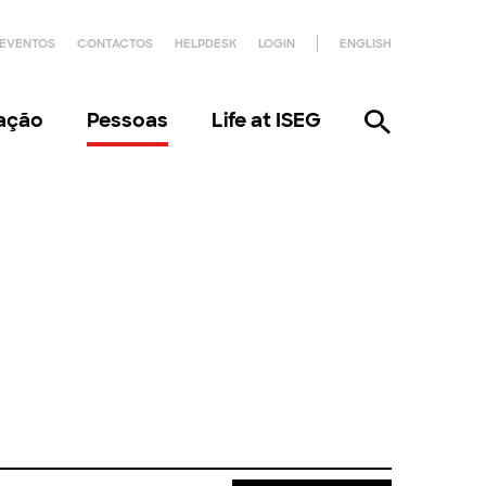
EVENTOS
CONTACTOS
HELPDESK
LOGIN
ENGLISH
gação
Pessoas
Life at ISEG