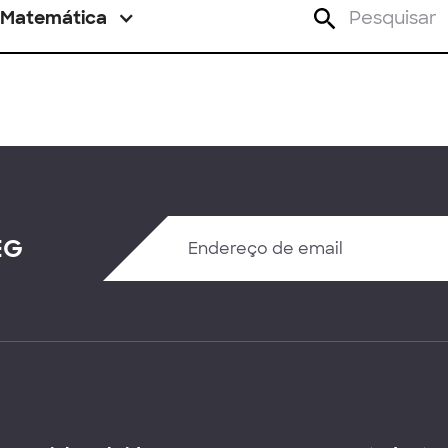
Matemática
EG