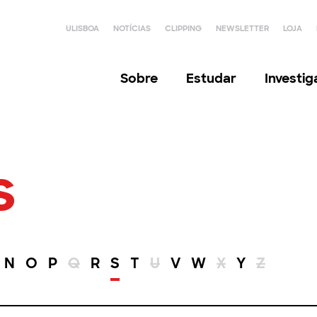
ULISBOA
NOTÍCIAS
CLIPPING
NEWSLETTER
LOJA
Sobre
Estudar
Investi
s
N
O
P
Q
R
S
T
U
V
W
X
Y
Z