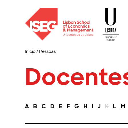
Início
/
Pessoas
Docente
A
B
C
D
E
F
G
H
I
J
K
L
M