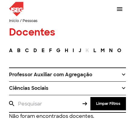
Início
/
Pessoas
Docentes
A
B
C
D
E
F
G
H
I
J
K
L
M
N
O
P
Professor Auxiliar com Agregação
Ciências Sociais
Limpar Filtros
Não foram encontrados docentes.