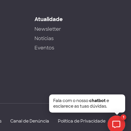
s
Atualidade
Newsletter
Notícias
Eventos
Fala com o nosso
chatbot
e
esclarece as tuas dúvidas.
1
s
Canal de Denúncia
Política de Privacidade
Chat