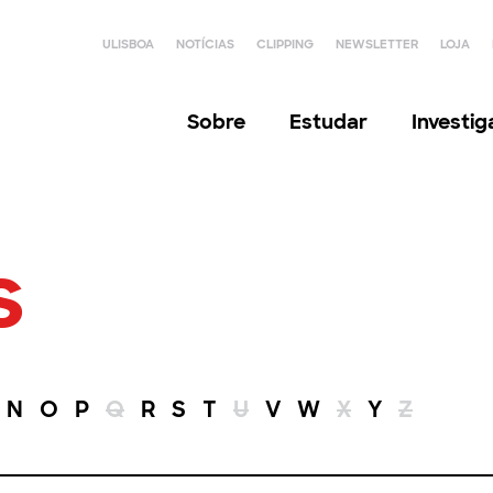
ULISBOA
NOTÍCIAS
CLIPPING
NEWSLETTER
LOJA
Sobre
Estudar
Investi
s
N
O
P
Q
R
S
T
U
V
W
X
Y
Z