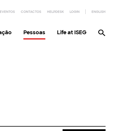
EVENTOS
CONTACTOS
HELPDESK
LOGIN
ENGLISH
gação
Pessoas
Life at ISEG