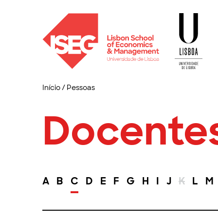
Início
/
Pessoas
Docente
A
B
C
D
E
F
G
H
I
J
K
L
M