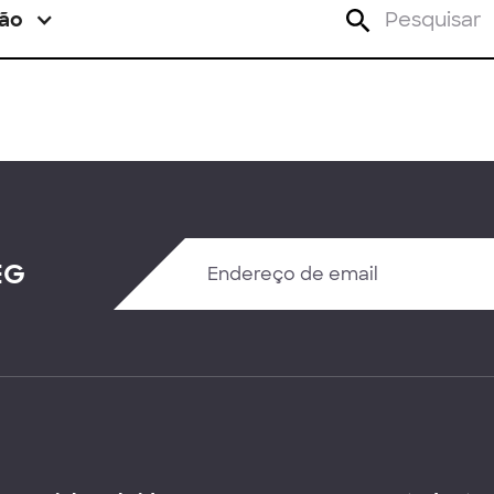
ão
EG