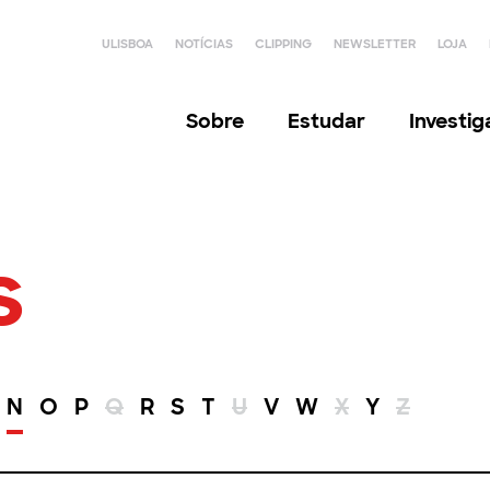
ULISBOA
NOTÍCIAS
CLIPPING
NEWSLETTER
LOJA
Sobre
Estudar
Investi
s
N
O
P
Q
R
S
T
U
V
W
X
Y
Z