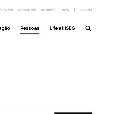
EVENTOS
CONTACTOS
HELPDESK
LOGIN
ENGLISH
gação
Pessoas
Life at ISEG