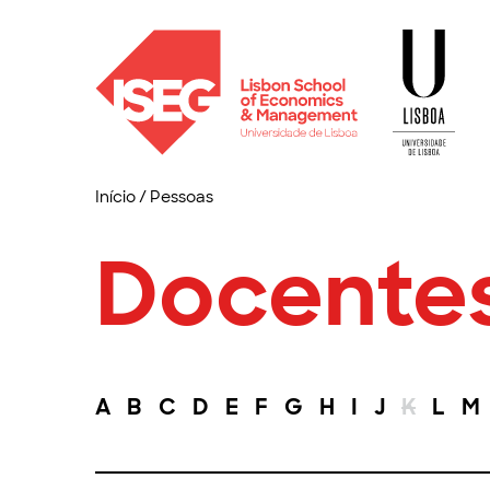
Início
/
Pessoas
Docente
A
B
C
D
E
F
G
H
I
J
K
L
M