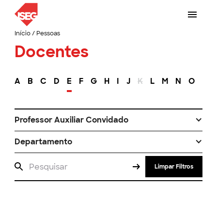
Início
/
Pessoas
Docentes
A
B
C
D
E
F
G
H
I
J
K
L
M
N
O
P
Professor Auxiliar Convidado
Departamento
Limpar Filtros