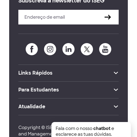
Subscreva a newsletter do ISEG
Links Rápidos
Para Estudantes
Atualidade
Copyright © ISEG Lisbon School of Economics
Fala com o nosso
chatbot
e
and Management 2026
esclarece as tuas dúvidas.