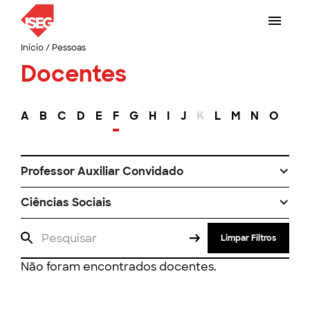
Início
/
Pessoas
Docentes
A
B
C
D
E
F
G
H
I
J
K
L
M
N
O
P
Professor Auxiliar Convidado
Ciências Sociais
Limpar Filtros
Não foram encontrados docentes.