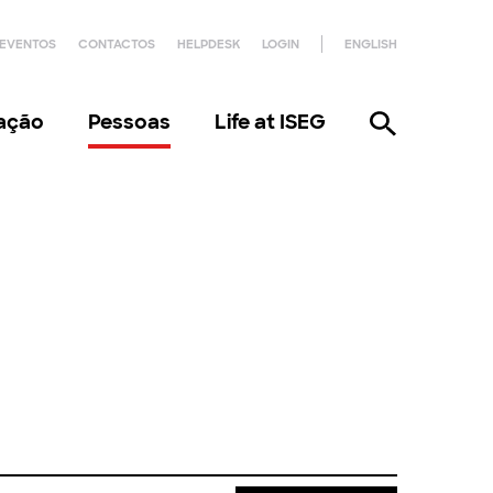
EVENTOS
CONTACTOS
HELPDESK
LOGIN
ENGLISH
gação
Pessoas
Life at ISEG