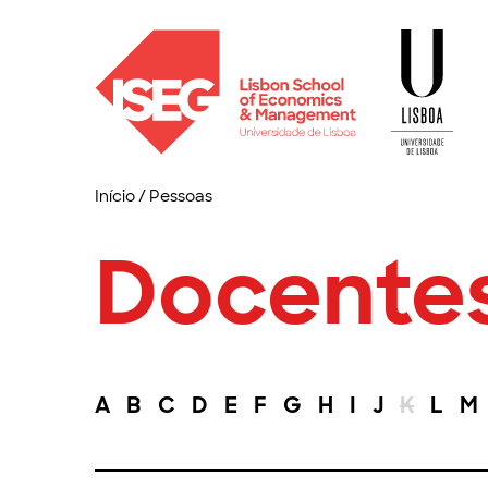
Início
/
Pessoas
Docente
A
B
C
D
E
F
G
H
I
J
K
L
M