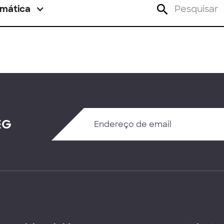
mática
EG