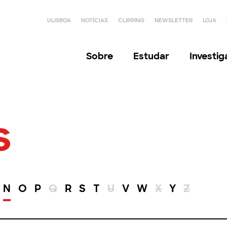
ULISBOA
NOTÍCIAS
CLIPPING
NEWSLETTER
LOJA
Sobre
Estudar
Investi
s
N
O
P
Q
R
S
T
U
V
W
X
Y
Z