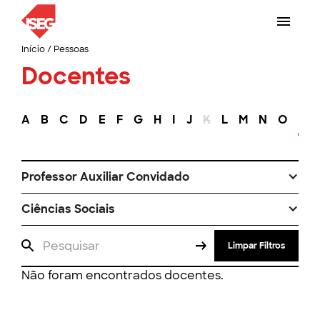
Início
/
Pessoas
Docentes
A
B
C
D
E
F
G
H
I
J
K
L
M
N
O
P
Professor Auxiliar Convidado
Ciências Sociais
Limpar Filtros
Não foram encontrados docentes.