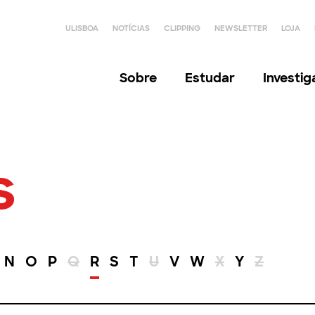
ULISBOA
NOTÍCIAS
CLIPPING
NEWSLETTER
LOJA
Sobre
Estudar
Investi
s
N
O
P
Q
R
S
T
U
V
W
X
Y
Z