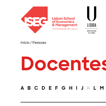
Início
/
Pessoas
Docente
A
B
C
D
E
F
G
H
I
J
K
L
M