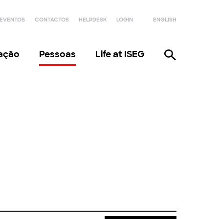
EVENTOS
CONTACTOS
HELPDESK
LOGIN
ENGLISH
gação
Pessoas
Life at ISEG