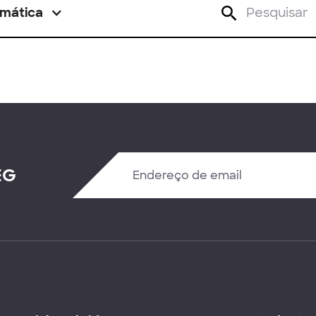
mática
EG