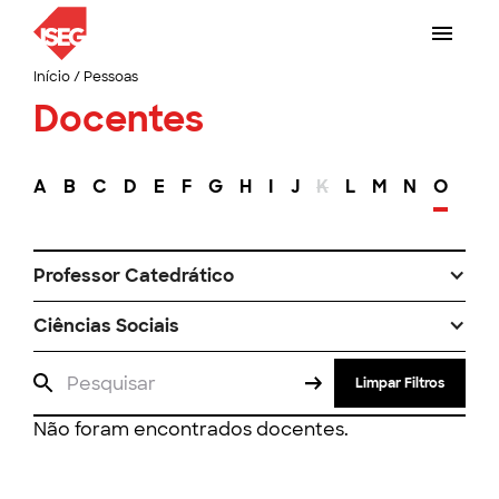
Início
/
Pessoas
Docentes
A
B
C
D
E
F
G
H
I
J
K
L
M
N
O
P
Professor Catedrático
Ciências Sociais
Limpar Filtros
Não foram encontrados docentes.