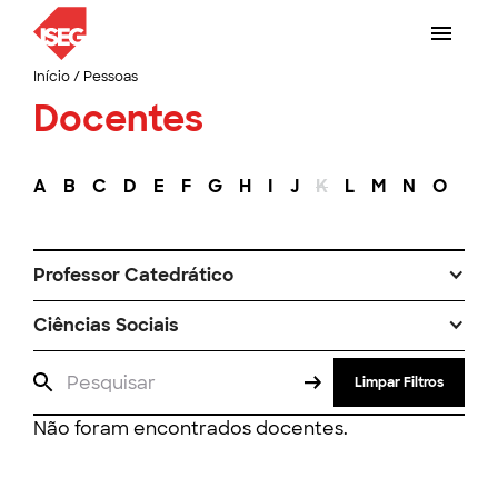
Início
/
Pessoas
Docentes
A
B
C
D
E
F
G
H
I
J
K
L
M
N
O
P
Professor Catedrático
Ciências Sociais
Limpar Filtros
Não foram encontrados docentes.