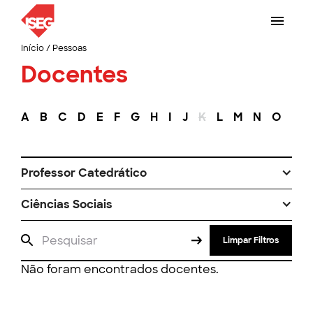
Início
/
Pessoas
Docentes
A
B
C
D
E
F
G
H
I
J
K
L
M
N
O
P
Professor Catedrático
Ciências Sociais
Limpar Filtros
Não foram encontrados docentes.