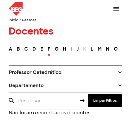
Início
/
Pessoas
Docentes
A
B
C
D
E
F
G
H
I
J
K
L
M
N
O
P
Professor Catedrático
Departamento
Limpar Filtros
Não foram encontrados docentes.