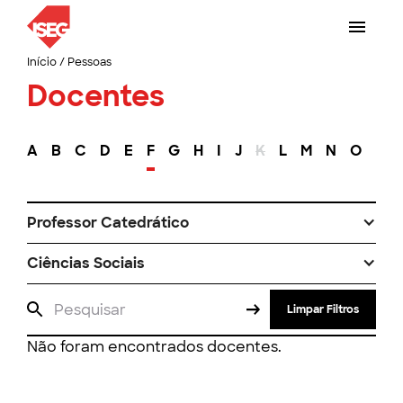
Início
/
Pessoas
Docentes
A
B
C
D
E
F
G
H
I
J
K
L
M
N
O
P
Professor Catedrático
Ciências Sociais
Limpar Filtros
Não foram encontrados docentes.