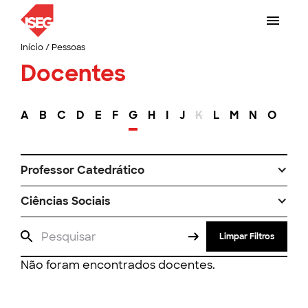
Início
/
Pessoas
Docentes
A
B
C
D
E
F
G
H
I
J
K
L
M
N
O
P
Professor Catedrático
Ciências Sociais
Limpar Filtros
Não foram encontrados docentes.