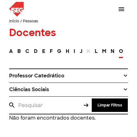
Início
/
Pessoas
Docentes
A
B
C
D
E
F
G
H
I
J
K
L
M
N
O
P
Professor Catedrático
Ciências Sociais
Limpar Filtros
Não foram encontrados docentes.