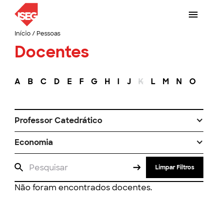
Início
/
Pessoas
Docentes
A
B
C
D
E
F
G
H
I
J
K
L
M
N
O
P
Professor Catedrático
Economia
Limpar Filtros
Não foram encontrados docentes.