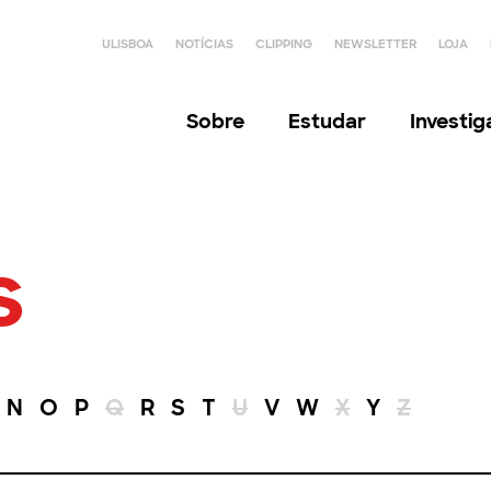
ULISBOA
NOTÍCIAS
CLIPPING
NEWSLETTER
LOJA
Sobre
Estudar
Investi
s
N
O
P
Q
R
S
T
U
V
W
X
Y
Z