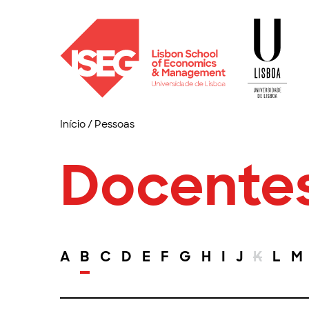
Início
/
Pessoas
Docente
A
B
C
D
E
F
G
H
I
J
K
L
M