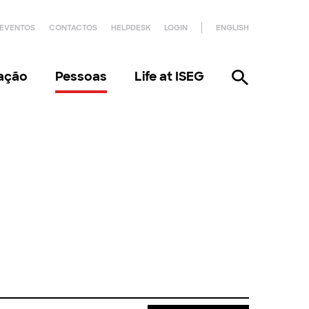
EVENTOS
CONTACTOS
HELPDESK
LOGIN
ENGLISH
gação
Pessoas
Life at ISEG