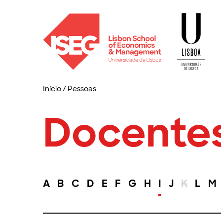
Início
/
Pessoas
Docente
A
B
C
D
E
F
G
H
I
J
K
L
M