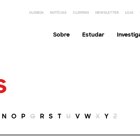
ULISBOA
NOTÍCIAS
CLIPPING
NEWSLETTER
LOJA
Sobre
Estudar
Investi
s
N
O
P
Q
R
S
T
U
V
W
X
Y
Z