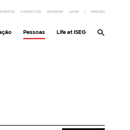
EVENTOS
CONTACTOS
HELPDESK
LOGIN
ENGLISH
gação
Pessoas
Life at ISEG