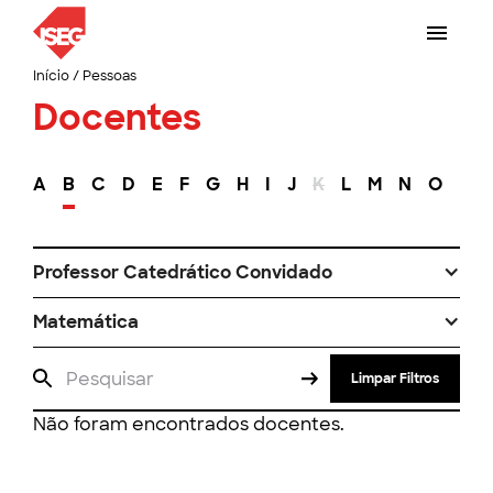
Início
/
Pessoas
Docentes
A
B
C
D
E
F
G
H
I
J
K
L
M
N
O
P
Professor Catedrático Convidado
Matemática
Limpar Filtros
Não foram encontrados docentes.