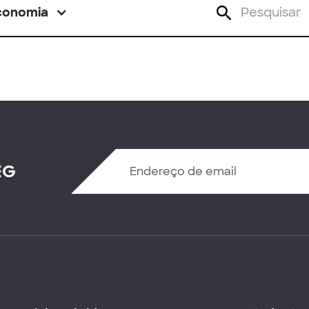
conomia
EG