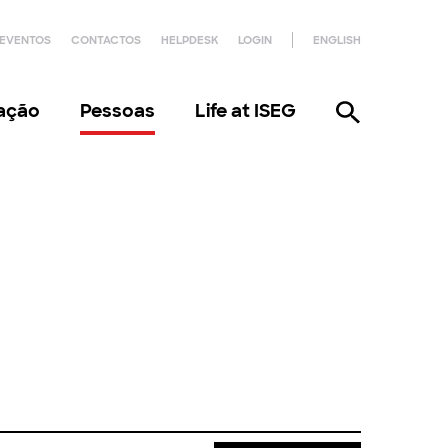
EVENTOS
CONTACTOS
HELPDESK
LOGIN
ENGLISH
gação
Pessoas
Life at ISEG