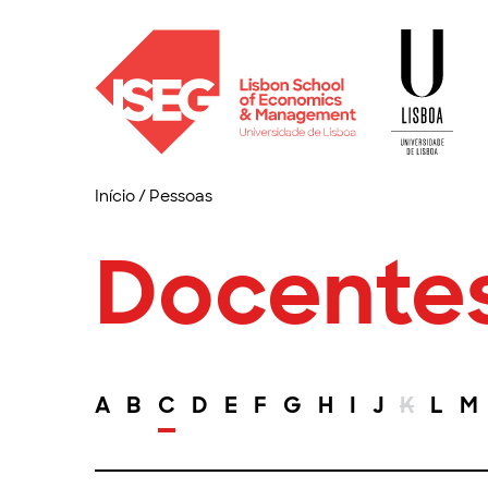
Início
/
Pessoas
Docente
A
B
C
D
E
F
G
H
I
J
K
L
M