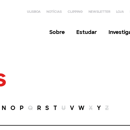
ULISBOA
NOTÍCIAS
CLIPPING
NEWSLETTER
LOJA
Sobre
Estudar
Investi
s
N
O
P
Q
R
S
T
U
V
W
X
Y
Z