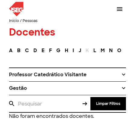
Início
/
Pessoas
Docentes
A
B
C
D
E
F
G
H
I
J
K
L
M
N
O
P
Professor Catedrático Visitante
Gestão
Limpar Filtros
Não foram encontrados docentes.