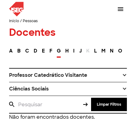
Início
/
Pessoas
Docentes
A
B
C
D
E
F
G
H
I
J
K
L
M
N
O
P
Professor Catedrático Visitante
Ciências Sociais
Limpar Filtros
Não foram encontrados docentes.