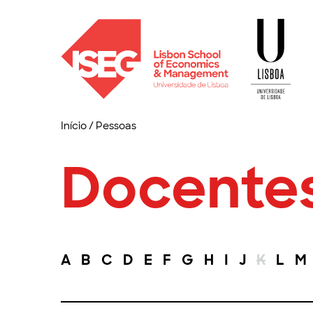
Início
/
Pessoas
Docente
A
B
C
D
E
F
G
H
I
J
K
L
M