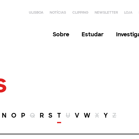
ULISBOA
NOTÍCIAS
CLIPPING
NEWSLETTER
LOJA
Sobre
Estudar
Investi
s
N
O
P
Q
R
S
T
U
V
W
X
Y
Z