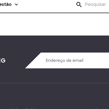
estão
EG