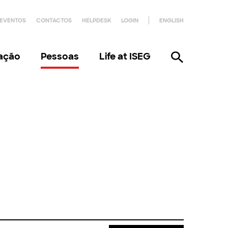
EVENTOS
CONTACTOS
HELPDESK
LOGIN
ENGLISH
gação
Pessoas
Life at ISEG