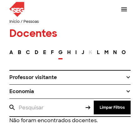
Início
/
Pessoas
Docentes
A
B
C
D
E
F
G
H
I
J
K
L
M
N
O
P
Professor visitante
Economia
Limpar Filtros
Não foram encontrados docentes.