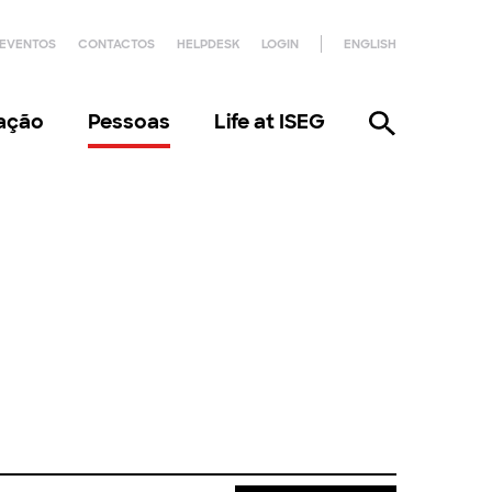
EVENTOS
CONTACTOS
HELPDESK
LOGIN
ENGLISH
gação
Pessoas
Life at ISEG