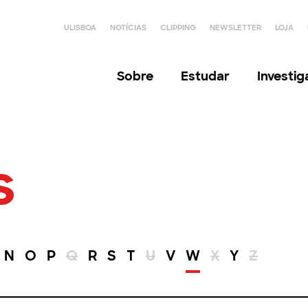
ULISBOA
NOTÍCIAS
CLIPPING
NEWSLETTER
LOJA
Sobre
Estudar
Investi
s
N
O
P
Q
R
S
T
U
V
W
X
Y
Z