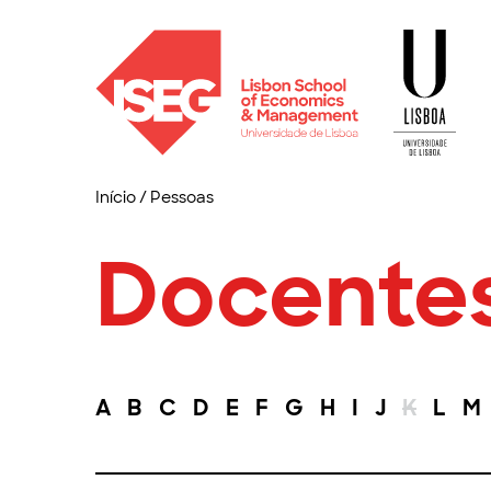
Início
/
Pessoas
Docente
A
B
C
D
E
F
G
H
I
J
K
L
M