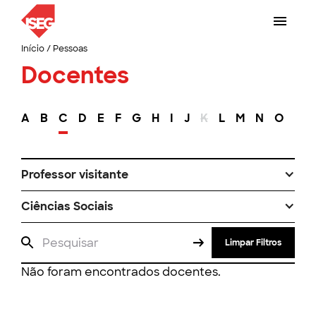
Início
/
Pessoas
Docentes
A
B
C
D
E
F
G
H
I
J
K
L
M
N
O
P
Professor visitante
Ciências Sociais
Limpar Filtros
Não foram encontrados docentes.