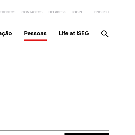
EVENTOS
CONTACTOS
HELPDESK
LOGIN
ENGLISH
gação
Pessoas
Life at ISEG