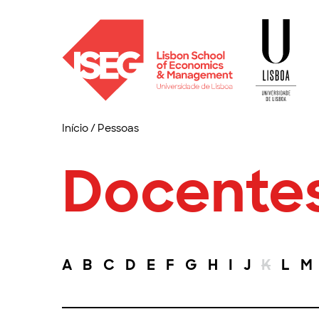
Início
/
Pessoas
Docente
A
B
C
D
E
F
G
H
I
J
K
L
M