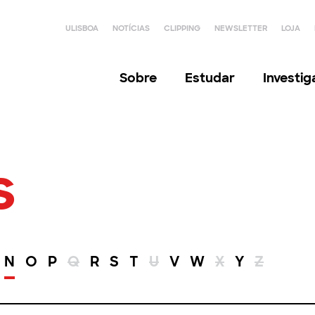
ULISBOA
NOTÍCIAS
CLIPPING
NEWSLETTER
LOJA
Sobre
Estudar
Investi
s
N
O
P
Q
R
S
T
U
V
W
X
Y
Z