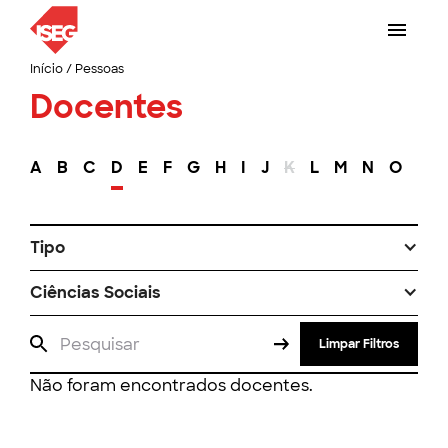
Início
/
Pessoas
Docentes
A
B
C
D
E
F
G
H
I
J
K
L
M
N
O
P
Tipo
Ciências Sociais
Limpar Filtros
Não foram encontrados docentes.