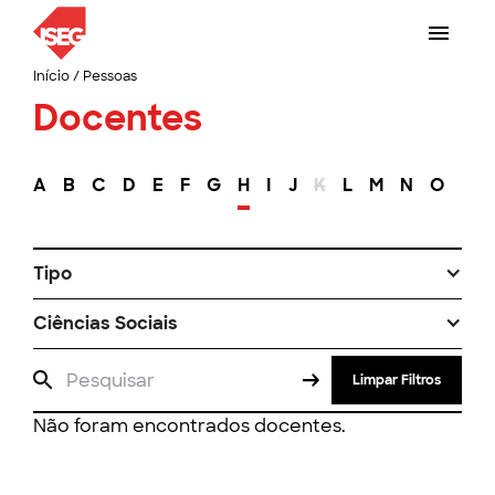
Início
/
Pessoas
Docentes
A
B
C
D
E
F
G
H
I
J
K
L
M
N
O
P
Tipo
Ciências Sociais
Limpar Filtros
Não foram encontrados docentes.