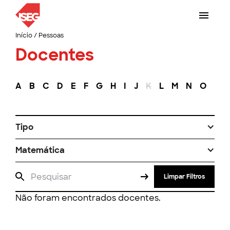
Início
/
Pessoas
Docentes
A
B
C
D
E
F
G
H
I
J
K
L
M
N
O
P
Tipo
Matemática
Limpar Filtros
Não foram encontrados docentes.