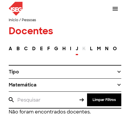
Início
/
Pessoas
Docentes
A
B
C
D
E
F
G
H
I
J
K
L
M
N
O
P
Tipo
Matemática
Limpar Filtros
Não foram encontrados docentes.