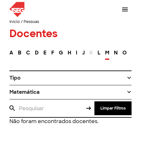
Início
/
Pessoas
Docentes
A
B
C
D
E
F
G
H
I
J
K
L
M
N
O
P
Tipo
Matemática
Limpar Filtros
Não foram encontrados docentes.